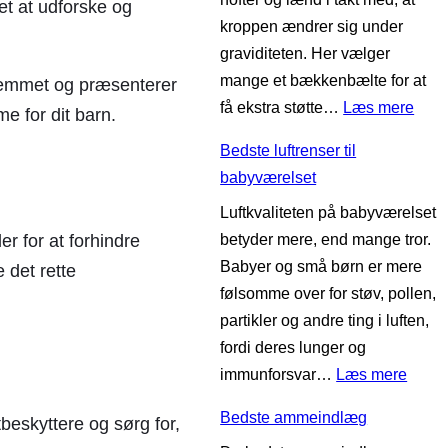
et at udforske og
kroppen ændrer sig under
graviditeten. Her vælger
mange et bækkenbælte for at
hjemmet og præsenterer
:
få ekstra støtte…
Læs mere
e for dit barn.
B
Bedste luftrenser til
e
babyværelset
d
Luftkvaliteten på babyværelset
s
betyder mere, end mange tror.
er for at forhindre
t
Babyer og små børn er mere
e
e det rette
følsomme over for støv, pollen,
b
partikler og andre ting i luften,
æ
fordi deres lunger og
k
:
immunforsvar…
Læs mere
k
B
e
Bedste ammeindlæg
beskyttere og sørg for,
e
n