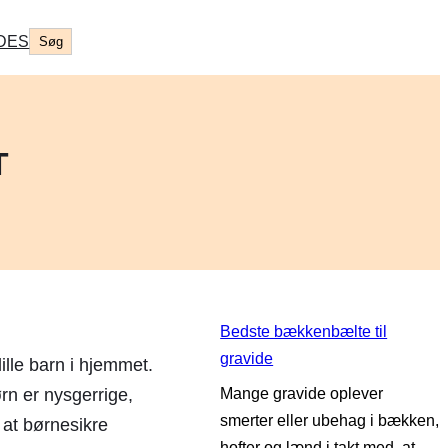
Søg
DES
Søg
T
Bedste bækkenbælte til
gravide
ille barn i hjemmet.
ørn er nysgerrige,
Mange gravide oplever
smerter eller ubehag i bækken,
 at børnesikre
hofter og lænd i takt med, at