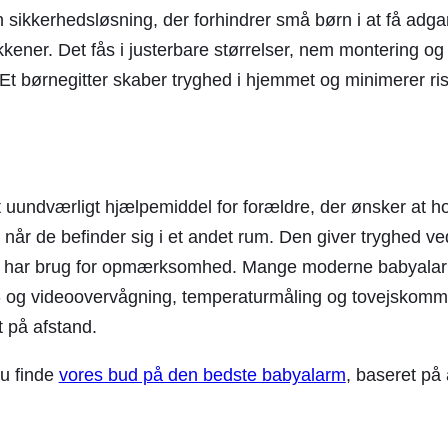
n sikkerhedsløsning, der forhindrer små børn i at få adgan
ener. Det fås i justerbare størrelser, nem montering og 
Et børnegitter skaber tryghed i hjemmet og minimerer risi
 uundværligt hjælpemiddel for forældre, der ønsker at h
når de befinder sig i et andet rum. Den giver tryghed ve
er har brug for opmærksomhed. Mange moderne babyala
- og videoovervågning, temperaturmåling og tovejskommu
t på afstand.
u finde
vores bud på den bedste babyalarm
, baseret på 