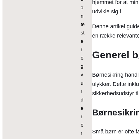
hjemmet for at mini
a
udvikle sig i.
n
te
Denne artikel guid
st
en række relevante
e
r
Generel b
o
g
Børnesikring handle
v
u
ulykker. Dette inklu
r
sikkerhedsudstyr ti
d
e
Børnesikrin
r
e
Små børn er ofte fa
r