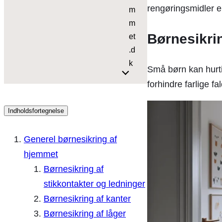
rengøringsmidler e
m
m
Børnesikri
et
.d
k
Små børn kan hurti
forhindre farlige fal
Indholdsfortegnelse
Generel børnesikring af
hjemmet
Børnesikring af
stikkontakter og ledninger
Børnesikring af kanter
Børnesikring af låger