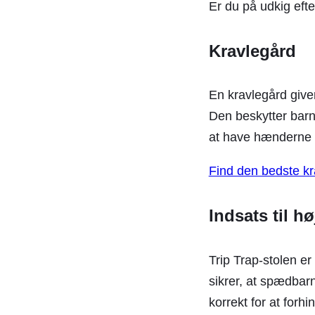
Er du på udkig eft
Kravlegård
En kravlegård give
Den beskytter barne
at have hænderne fr
Find den bedste kr
Indsats til h
Trip Trap-stolen er
sikrer, at spædbarn
korrekt for at forhi