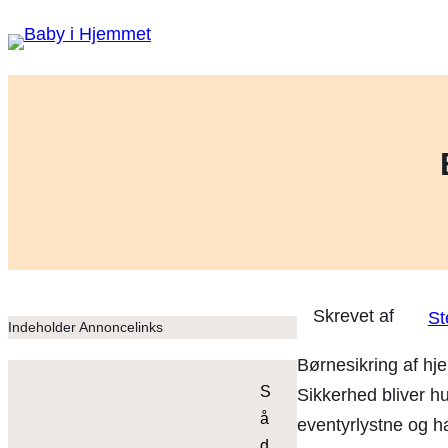
St
Indeholder Annoncelinks
Børnesikring af hje
S
Sikkerhed bliver hu
å
eventyrlystne og ha
d