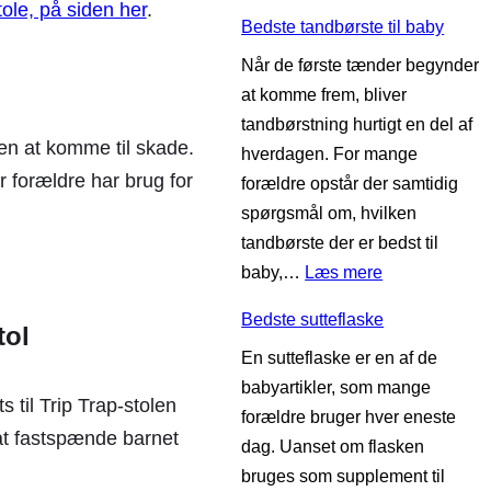
ole, på siden her
.
B
k
Bedste tandbørste til baby
e
o
Når de første tænder begynder
d
t
at komme frem, bliver
s
i
tandbørstning hurtigt en del af
t
l
en at komme til skade.
hverdagen. For mange
e
b
r forældre har brug for
forældre opstår der samtidig
v
a
spørgsmål om, hvilken
i
b
tandbørste der er bedst til
n
y
:
baby,…
Læs mere
t
B
e
Bedste sutteflaske
e
tol
r
En sutteflaske er en af de
d
t
babyartikler, som mange
s
ø
 til Trip Trap-stolen
forældre bruger hver eneste
t
j
t at fastspænde barnet
dag. Uanset om flasken
e
t
bruges som supplement til
t
i