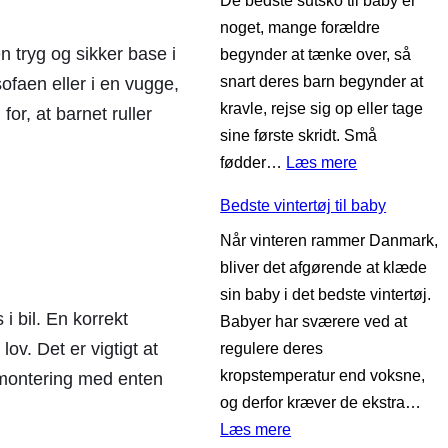
De bedste sutsko til baby er
d
m
noget, mange forældre
s
å
 tryg og sikker base i
begynder at tænke over, så
t
t
snart deres barn begynder at
ofaen eller i en vugge,
e
t
kravle, rejse sig op eller tage
b
or, at barnet ruller
e
sine første skridt. Små
a
:
fødder…
Læs mere
b
B
y
Bedste vintertøj til baby
e
h
Når vinteren rammer Danmark,
d
å
bliver det afgørende at klæde
s
n
sin baby i det bedste vintertøj.
t
d
i bil. En korrekt
Babyer har sværere ved at
e
k
lov. Det er vigtigt at
regulere deres
s
l
kropstemperatur end voksne,
t montering med enten
u
æ
og derfor kræver de ekstra…
t
d
:
Læs mere
s
e