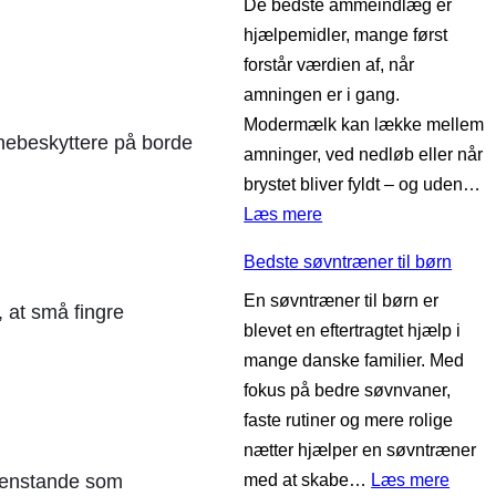
De bedste ammeindlæg er
d
b
hjælpemidler, mange først
s
æ
forstår værdien af, når
t
l
amningen er i gang.
e
t
Modermælk kan lække mellem
l
e
rnebeskyttere på borde
amninger, ved nedløb eller når
u
t
brystet bliver fyldt – og uden…
f
i
:
Læs mere
t
l
B
r
g
Bedste søvntræner til børn
e
e
r
En søvntræner til børn er
d
n
a
 at små fingre
blevet en eftertragtet hjælp i
s
s
v
mange danske familier. Med
t
e
i
fokus på bedre søvnvaner,
e
r
d
faste rutiner og mere rolige
a
t
e
nætter hjælper en søvntræner
m
i
:
med at skabe…
Læs mere
 genstande som
m
l