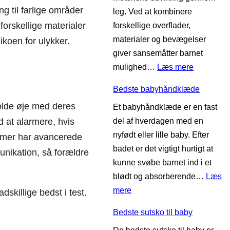
n
g til farlige områder
leg. Ved at kombinere
n
s
forskellige materialer
forskellige overflader,
æ
s
materialer og bevægelser
s
koen for ulykker.
e
giver sansemåtter barnet
e
l
:
mulighed…
Læs mere
s
e
B
u
Bedste babyhåndklæde
e
g
olde øje med deres
Et babyhåndklæde er en fast
d
e
del af hverdagen med en
d at alarmere, hvis
s
r
nyfødt eller lille baby. Efter
t
rmer har avancerede
badet er det vigtigt hurtigt at
e
nikation, så forældre
kunne svøbe barnet ind i et
s
blødt og absorberende…
Læs
a
:
mere
n
adskillige bedst i test.
B
s
Bedste sutsko til baby
e
e