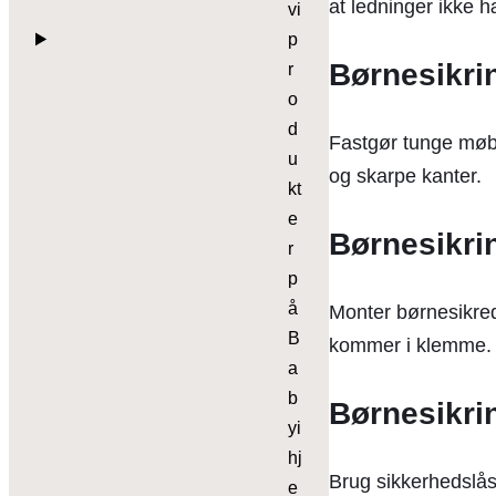
at ledninger ikke h
vi
p
Børnesikrin
r
o
d
Fastgør tunge møbl
u
og skarpe kanter.
kt
e
Børnesikrin
r
p
å
Monter børnesikred
B
kommer i klemme.
a
b
Børnesikri
yi
hj
Brug sikkerhedslås
e