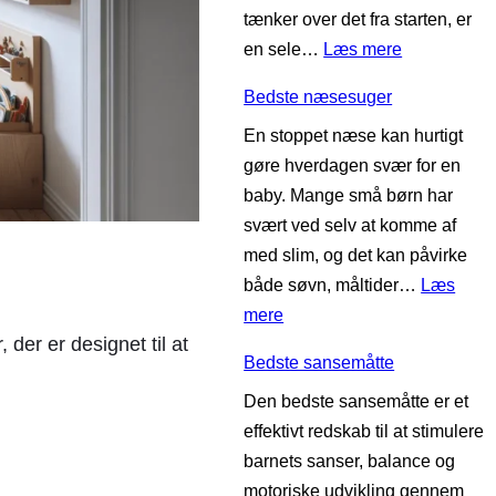
tænker over det fra starten, er
r
i
:
en sele…
Læs mere
a
l
B
v
b
Bedste næsesuger
e
i
ø
En stoppet næse kan hurtigt
d
d
r
gøre hverdagen svær for en
s
i
n
baby. Mange små børn har
t
t
svært ved selv at komme af
e
e
med slim, og det kan påvirke
b
t
både søvn, måltider…
Læs
a
s
:
mere
r
t
der er designet til at
B
n
e
Bedste sansemåtte
e
e
s
Den bedste sansemåtte er et
d
v
t
effektivt redskab til at stimulere
s
o
barnets sanser, balance og
t
g
motoriske udvikling gennem
e