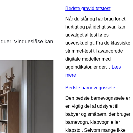
B
e
b
Bedste graviditetstest
e
i
a
Når du står og har brug for et
d
n
b
hurtigt og pålideligt svar, kan
s
d
y
udvalget af test føles
t
l
v
induer. Vindueslåse kan
uoverskueligt. Fra de klassiske
e
æ
æ
strimmel-test til avancerede
s
g
r
digitale modeller med
ø
e
ugeindikator, er der…
Læs
v
l
:
mere
n
s
B
t
e
Bedste barnevognssele
e
r
t
Den bedste barnevognssele er
d
æ
en vigtig del af udstyret til
s
n
babyer og småbørn, der bruger
t
e
barnevogn, klapvogn eller
e
r
klapstol. Selvom mange ikke
g
t