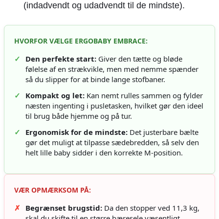
(indadvendt og udadvendt til de mindste).
HVORFOR VÆLGE ERGOBABY EMBRACE:
✓
Den perfekte start:
Giver den tætte og bløde
følelse af en strækvikle, men med nemme spænder
så du slipper for at binde lange stofbaner.
✓
Kompakt og let:
Kan nemt rulles sammen og fylder
næsten ingenting i pusletasken, hvilket gør den ideel
til brug både hjemme og på tur.
✓
Ergonomisk for de mindste:
Det justerbare bælte
gør det muligt at tilpasse sædebredden, så selv den
helt lille baby sidder i den korrekte M-position.
VÆR OPMÆRKSOM PÅ:
✗
Begrænset brugstid:
Da den stopper ved 11,3 kg,
skal du skifte til en større bæresele væsentligt