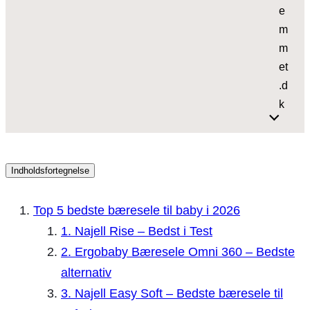
e
m
m
et
.d
k
Indholdsfortegnelse
Top 5 bedste bæresele til baby i 2026
1. Najell Rise – Bedst i Test
2. Ergobaby Bæresele Omni 360 – Bedste
alternativ
3. Najell Easy Soft – Bedste bæresele til