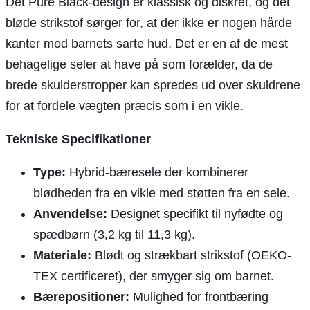
Det Pure Black-design er klassisk og diskret, og det
bløde strikstof sørger for, at der ikke er nogen hårde
kanter mod barnets sarte hud. Det er en af de mest
behagelige seler at have på som forælder, da de
brede skulderstropper kan spredes ud over skuldrene
for at fordele vægten præcis som i en vikle.
Tekniske Specifikationer
Type:
Hybrid-bæresele der kombinerer
blødheden fra en vikle med støtten fra en sele.
Anvendelse:
Designet specifikt til nyfødte og
spædbørn (3,2 kg til 11,3 kg).
Materiale:
Blødt og strækbart strikstof (OEKO-
TEX certificeret), der smyger sig om barnet.
Bærepositioner:
Mulighed for frontbæring