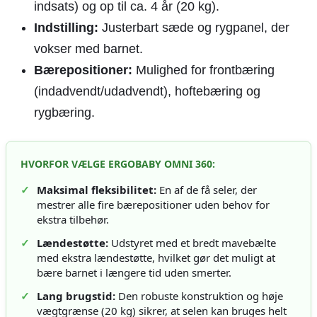
indsats) og op til ca. 4 år (20 kg).
Indstilling:
Justerbart sæde og rygpanel, der
vokser med barnet.
Bærepositioner:
Mulighed for frontbæring
(indadvendt/udadvendt), hoftebæring og
rygbæring.
HVORFOR VÆLGE ERGOBABY OMNI 360:
✓
Maksimal fleksibilitet:
En af de få seler, der
mestrer alle fire bærepositioner uden behov for
ekstra tilbehør.
✓
Lændestøtte:
Udstyret med et bredt mavebælte
med ekstra lændestøtte, hvilket gør det muligt at
bære barnet i længere tid uden smerter.
✓
Lang brugstid:
Den robuste konstruktion og høje
vægtgrænse (20 kg) sikrer, at selen kan bruges helt