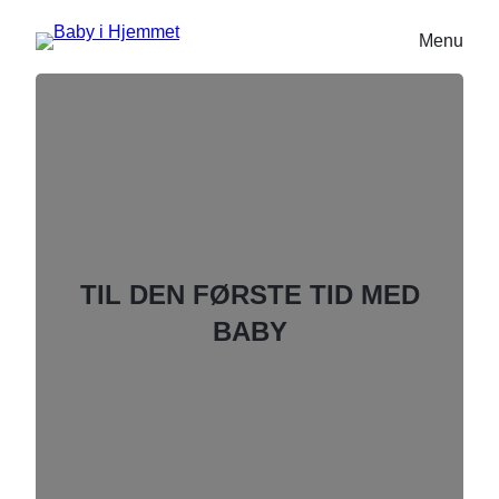
Menu
TIL DEN FØRSTE TID MED
BABY