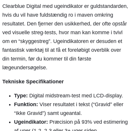
Clearblue Digital med ugeindikator er guldstandarden,
hvis du vil have fuldstændig ro i maven omkring
resultatet. Den fjerner den usikkerhed, der ofte opstår
ved visuelle streg-tests, hvor man kan komme i tvivl
om en “skyggestreg”. Ugeindikatoren er desuden et
fantastisk værktøj til at få et foreløbigt overblik over
din termin, før du kommer til din første
lægeundersøgelse.
Tekniske Specifikationer
Type:
Digital midstream-test med LCD-display.
Funktion:
Viser resultatet i tekst (“Gravid” eller
“Ikke Gravid”) samt ugeantal.
Ugeindikator:
Præcision på 93% ved estimering
af uger (1-2, 2-3 eller 3+ uger siden