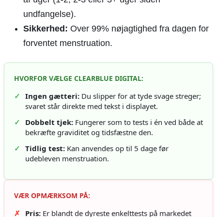
undfangelse).
Sikkerhed:
Over 99% nøjagtighed fra dagen for
forventet menstruation.
HVORFOR VÆLGE CLEARBLUE DIGITAL:
✓
Ingen gætteri:
Du slipper for at tyde svage streger;
svaret står direkte med tekst i displayet.
✓
Dobbelt tjek:
Fungerer som to tests i én ved både at
bekræfte graviditet og tidsfæstne den.
✓
Tidlig test:
Kan anvendes op til 5 dage før
udebleven menstruation.
VÆR OPMÆRKSOM PÅ:
✗
Pris:
Er blandt de dyreste enkelttests på markedet