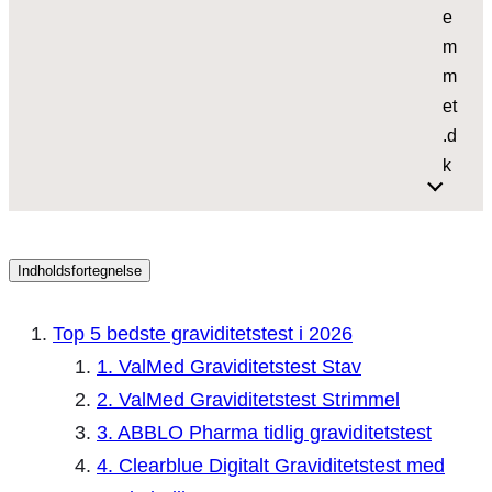
e
m
m
et
.d
k
Indholdsfortegnelse
Top 5 bedste graviditetstest i 2026
1. ValMed Graviditetstest Stav
2. ValMed Graviditetstest Strimmel
3. ABBLO Pharma tidlig graviditetstest
4. Clearblue Digitalt Graviditetstest med