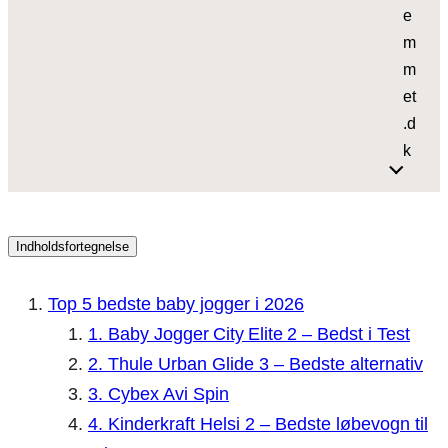
e
m
m
et
.d
k
Indholdsfortegnelse
Top 5 bedste baby jogger i 2026
1. Baby Jogger City Elite 2 – Bedst i Test
2. Thule Urban Glide 3 – Bedste alternativ
3. Cybex Avi Spin
4. Kinderkraft Helsi 2 – Bedste løbevogn til