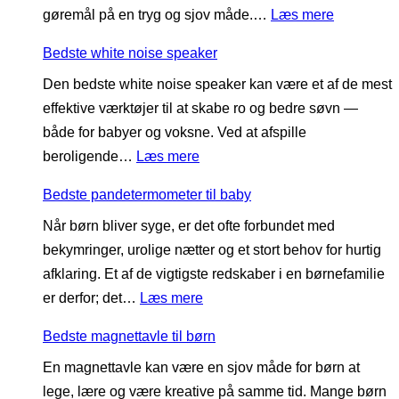
:
gøremål på en tryg og sjov måde.…
Læs mere
e
s
B
g
s
Bedste white noise speaker
e
r
i
Den bedste white noise speaker kan være et af de mest
d
a
n
effektive værktøjer til at skabe ro og bedre søvn —
s
v
t
både for babyer og voksne. Ved at afspille
t
i
i
:
beroligende…
Læs mere
e
d
l
B
l
i
b
Bedste pandetermometer til baby
e
æ
t
a
Når børn bliver syge, er det ofte forbundet med
d
r
e
b
bekymringer, urolige nætter og et stort behov for hurtig
s
i
t
y
afklaring. Et af de vigtigste redskaber i en børnefamilie
t
n
s
:
er derfor; det…
Læs mere
e
g
p
B
w
s
u
Bedste magnettavle til børn
e
h
t
d
En magnettavle kan være en sjov måde for børn at
d
i
å
e
lege, lære og være kreative på samme tid. Mange børn
s
t
r