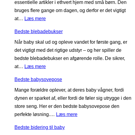
essentielle artikler i ethvert hjem med små børn. Den
s
d
t
bruges flere gange om dagen, og derfor er det vigtigt
t
b
i
:
at…
Læs mere
e
ø
l
B
s
r
b
Bedste blebadebukser
e
u
s
a
Når baby skal ud og opleve vandet for første gang, er
d
t
t
b
det vigtigt med det rigtige udstyr – og her spiller de
s
t
e
y
bedste blebadebukser en afgørende rolle. De sikrer,
t
e
t
:
at…
Læs mere
e
f
i
B
h
l
l
Bedste babysovepose
e
a
a
b
Mange forældre oplever, at deres baby vågner, fordi
d
g
s
a
dynen er sparket af, eller fordi de føler sig utrygge i den
s
e
k
b
store seng. Her er den bedste babysovepose den
t
s
e
y
:
perfekte løsning.…
Læs mere
e
m
B
b
æ
Bedste bidering til baby
e
l
k