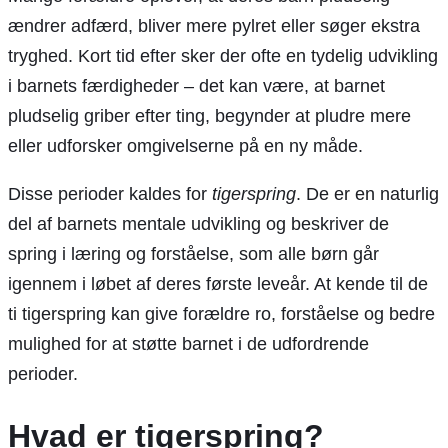
De ti tigerspring – trin for trin
ændrer adfærd, bliver mere pylret eller søger ekstra
Spring 1: Omgivelsernes fornemmelser (ca.
tryghed. Kort tid efter sker der ofte en tydelig udvikling
5 uger)
i barnets færdigheder – det kan være, at barnet
Spring 2: Mønstre i omgivelserne (ca. 8
pludselig griber efter ting, begynder at pludre mere
uger)
eller udforsker omgivelserne på en ny måde.
Spring 3: Glidende overgange (ca. 12 uger)
Spring 4: Begivenheder (ca. 19 uger)
Disse perioder kaldes for
tigerspring
. De er en naturlig
Spring 5: Forbindelser (ca. 26 uger)
del af barnets mentale udvikling og beskriver de
Spring 6: Kategorier (ca. 37 uger)
spring i læring og forståelse, som alle børn går
Spring 7: Sekvenser (ca. 46 uger)
igennem i løbet af deres første leveår. At kende til de
Spring 8: Programmer (ca. 55 uger)
ti tigerspring kan give forældre ro, forståelse og bedre
Spring 9: Principper (ca. 64 uger)
mulighed for at støtte barnet i de udfordrende
Spring 10: Systemer (ca. 75 uger)
perioder.
Typiske tegn på et tigerspring
Opsummering: De ti tigerspring for din baby
Hvad er tigerspring?