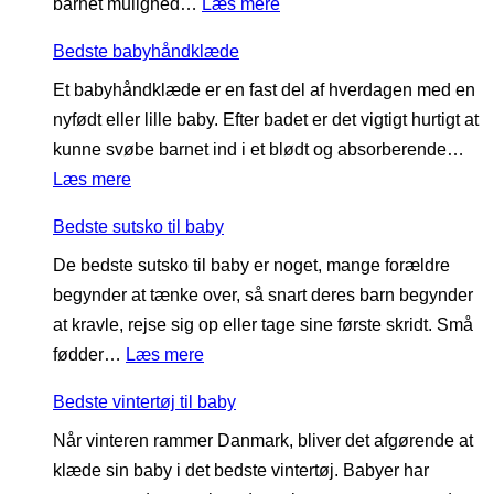
:
barnet mulighed…
Læs mere
n
o
e
B
æ
g
s
Bedste babyhåndklæde
e
s
n
t
Et babyhåndklæde er en fast del af hverdagen med en
d
e
s
nyfødt eller lille baby. Efter badet er det vigtigt hurtigt at
s
s
s
kunne svøbe barnet ind i et blødt og absorberende…
t
u
e
:
Læs mere
e
g
l
B
s
e
e
Bedste sutsko til baby
e
a
r
De bedste sutsko til baby er noget, mange forældre
d
n
begynder at tænke over, så snart deres barn begynder
s
s
at kravle, rejse sig op eller tage sine første skridt. Små
t
e
:
fødder…
Læs mere
e
m
B
b
å
Bedste vintertøj til baby
e
a
t
Når vinteren rammer Danmark, bliver det afgørende at
d
b
t
klæde sin baby i det bedste vintertøj. Babyer har
s
y
e