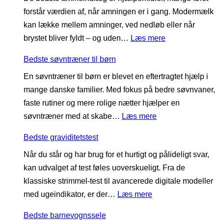
k
forstår værdien af, når amningen er i gang. Modermælk
s
k
kan lække mellem amninger, ved nedløb eller når
t
e
:
brystet bliver fyldt – og uden…
Læs mere
e
n
B
l
b
Bedste søvntræner til børn
e
u
æ
En søvntræner til børn er blevet en eftertragtet hjælp i
d
f
l
mange danske familier. Med fokus på bedre søvnvaner,
s
t
t
faste rutiner og mere rolige nætter hjælper en
t
r
e
:
søvntræner med at skabe…
Læs mere
e
e
t
B
a
n
i
Bedste graviditetstest
e
m
s
l
Når du står og har brug for et hurtigt og pålideligt svar,
d
m
e
g
kan udvalget af test føles uoverskueligt. Fra de
s
e
r
r
klassiske strimmel-test til avancerede digitale modeller
t
i
t
a
:
med ugeindikator, er der…
Læs mere
e
n
i
v
B
s
d
l
i
Bedste barnevognssele