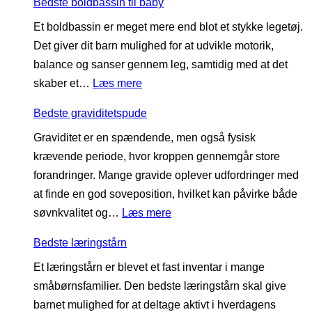
Bedste boldbassin til baby
e
a
g
Et boldbassin er meget mere end blot et stykke legetøj.
d
b
t
Det giver dit barn mulighed for at udvikle motorik,
s
y
i
balance og sanser gennem leg, samtidig med at det
t
j
l
:
skaber et…
Læs mere
e
o
b
B
g
g
a
Bedste graviditetspude
e
å
g
b
Graviditet er en spændende, men også fysisk
d
s
e
y
krævende periode, hvor kroppen gennemgår store
s
t
r
forandringer. Mange gravide oplever udfordringer med
t
o
t
at finde en god soveposition, hvilket kan påvirke både
e
l
i
:
søvnkvalitet og…
Læs mere
b
l
B
o
l
Bedste læringstårn
e
l
ø
Et læringstårn er blevet et fast inventar i mange
d
d
b
småbørnsfamilier. Den bedste læringstårn skal give
s
b
barnet mulighed for at deltage aktivt i hverdagens
t
a