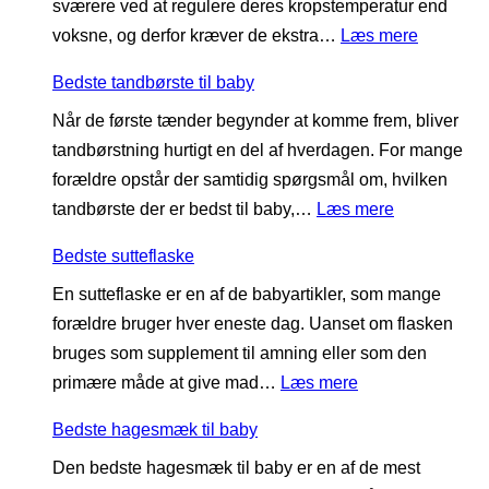
sværere ved at regulere deres kropstemperatur end
t
h
:
voksne, og derfor kræver de ekstra…
Læs mere
e
å
B
s
n
Bedste tandbørste til baby
e
u
d
Når de første tænder begynder at komme frem, bliver
d
t
k
tandbørstning hurtigt en del af hverdagen. For mange
s
s
l
forældre opstår der samtidig spørgsmål om, hvilken
t
k
æ
:
tandbørste der er bedst til baby,…
Læs mere
e
o
d
B
v
t
e
Bedste sutteflaske
e
i
i
En sutteflaske er en af de babyartikler, som mange
d
n
l
forældre bruger hver eneste dag. Uanset om flasken
s
t
b
bruges som supplement til amning eller som den
t
e
a
:
primære måde at give mad…
Læs mere
e
r
b
B
t
t
y
Bedste hagesmæk til baby
e
a
ø
Den bedste hagesmæk til baby er en af de mest
d
n
j