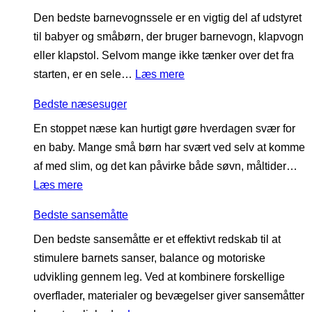
e
ø
l
b
d
Den bedste barnevognssele er en vigtig del af udstyret
d
v
æ
a
e
til babyer og småbørn, der bruger barnevogn, klapvogn
s
n
g
b
eller klapstol. Selvom mange ikke tænker over det fra
t
t
y
:
starten, er en sele…
Læs mere
e
r
v
B
g
æ
æ
Bedste næsesuger
e
r
n
r
En stoppet næse kan hurtigt gøre hverdagen svær for
d
a
e
e
en baby. Mange små børn har svært ved selv at komme
s
v
r
l
af med slim, og det kan påvirke både søvn, måltider…
t
i
t
s
:
Læs mere
e
d
i
e
B
b
i
l
t
Bedste sansemåtte
e
a
t
b
Den bedste sansemåtte er et effektivt redskab til at
d
r
e
ø
stimulere barnets sanser, balance og motoriske
s
n
t
r
udvikling gennem leg. Ved at kombinere forskellige
t
e
s
n
overflader, materialer og bevægelser giver sansemåtter
e
v
t