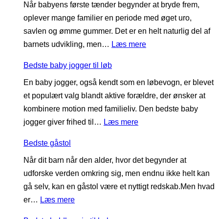
Når babyens første tænder begynder at bryde frem,
d
e
t
oplever mange familier en periode med øget uro,
s
b
i
savlen og ømme gummer. Det er en helt naturlig del af
t
a
l
:
barnets udvikling, men…
Læs mere
e
d
b
B
b
e
a
Bedste baby jogger til løb
e
a
b
b
En baby jogger, også kendt som en løbevogn, er blevet
d
b
u
y
et populært valg blandt aktive forældre, der ønsker at
s
y
k
kombinere motion med familieliv. Den bedste baby
t
s
s
:
jogger giver frihed til…
Læs mere
e
o
e
B
b
v
r
Bedste gåstol
e
i
e
Når dit barn når den alder, hvor det begynder at
d
d
p
udforske verden omkring sig, men endnu ikke helt kan
s
e
o
gå selv, kan en gåstol være et nyttigt redskab.Men hvad
t
r
s
:
er…
Læs mere
e
i
e
B
b
n