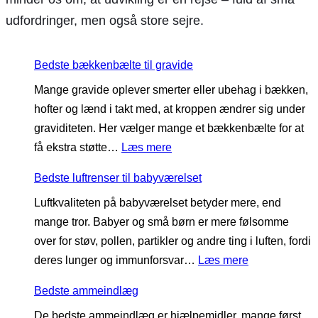
udfordringer, men også store sejre.
Bedste bækkenbælte til gravide
Mange gravide oplever smerter eller ubehag i bækken,
hofter og lænd i takt med, at kroppen ændrer sig under
graviditeten. Her vælger mange et bækkenbælte for at
:
få ekstra støtte…
Læs mere
B
Bedste luftrenser til babyværelset
e
Luftkvaliteten på babyværelset betyder mere, end
d
mange tror. Babyer og små børn er mere følsomme
s
over for støv, pollen, partikler og andre ting i luften, fordi
t
:
deres lunger og immunforsvar…
Læs mere
e
B
b
Bedste ammeindlæg
e
æ
De bedste ammeindlæg er hjælpemidler, mange først
d