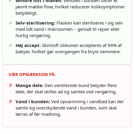
✓
Mindre luft i maven:
Ventilen i bunden sikrer et
jævnt mælke-flow, hvilket reducerer koliksymptomer
betydeligt.
✓
Selv-sterilisering:
Flasken kan steriliseres i sig selv
med lidt vand i mikroovnen – genialt til rejser eller
hurtig rengøring.
✓
Høj accept:
SkinSoft silikonen accepteres af 94% af
babyer, hvilket gør overgangen fra bryst nemmere.
VÆR OPMÆRKSOM PÅ:
✗
Mange dele:
Den ventilerede bund betyder flere
dele, der skal skilles ad og samles ved rengøring.
✗
Vand i bunden:
Ved opvarmning i vandbad kan der
samle sig overskydende vand i bunden, som skal
tørres af før madning.