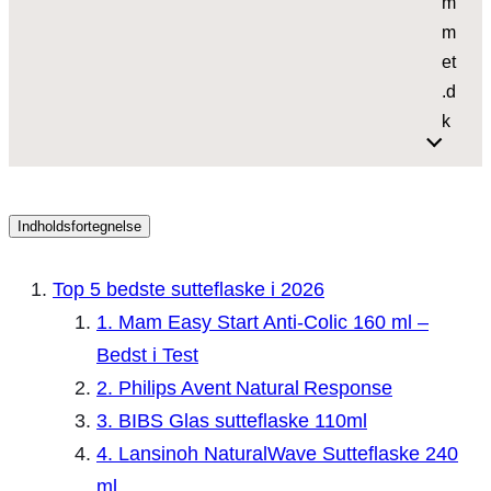
m
m
et
.d
k
Indholdsfortegnelse
Top 5 bedste sutteflaske i 2026
1. Mam Easy Start Anti-Colic 160 ml –
Bedst i Test
2. Philips Avent Natural Response
3. BIBS Glas sutteflaske 110ml
4. Lansinoh NaturalWave Sutteflaske 240
ml