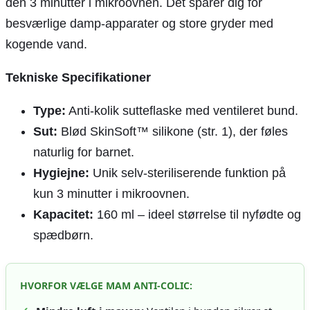
den 3 minutter i mikroovnen. Det sparer dig for
besværlige damp-apparater og store gryder med
kogende vand.
Tekniske Specifikationer
Type:
Anti-kolik sutteflaske med ventileret bund.
Sut:
Blød SkinSoft™ silikone (str. 1), der føles
naturlig for barnet.
Hygiejne:
Unik selv-steriliserende funktion på
kun 3 minutter i mikroovnen.
Kapacitet:
160 ml – ideel størrelse til nyfødte og
spædbørn.
HVORFOR VÆLGE MAM ANTI-COLIC: