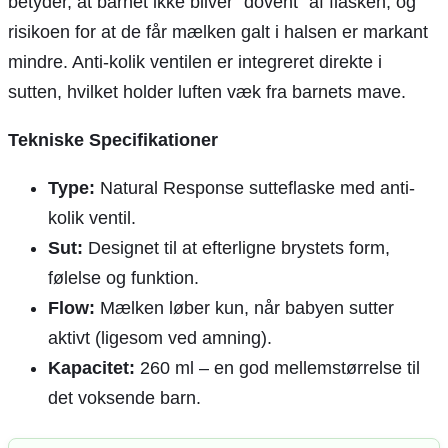
betyder, at barnet ikke bliver “dovent” af flasken, og
risikoen for at de får mælken galt i halsen er markant
mindre. Anti-kolik ventilen er integreret direkte i
sutten, hvilket holder luften væk fra barnets mave.
Tekniske Specifikationer
Type:
Natural Response sutteflaske med anti-
kolik ventil.
Sut:
Designet til at efterligne brystets form,
følelse og funktion.
Flow:
Mælken løber kun, når babyen sutter
aktivt (ligesom ved amning).
Kapacitet:
260 ml – en god mellemstørrelse til
det voksende barn.