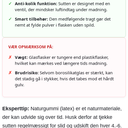
✓
Anti-kolik funktion:
Sutten er designet med en
ventil, der mindsker luftindtag under madning.
✓
Smart tilbehør:
Den medfølgende tragt gør det
nemt at fylde pulver i flasken uden spild.
VÆR OPMÆRKSOM PÅ:
✗
Vægt:
Glasflasker er tungere end plastikflasker,
hvilket kan mærkes ved længere tids madning.
✗
Brudrisiko:
Selvom borosilikatglas er stærkt, kan
det stadig gå i stykker, hvis det tabes mod et hårdt
gulv.
Eksperttip:
Naturgummi (latex) er et naturmateriale,
der kan udvide sig over tid. Husk derfor at tjekke
sutten regelmæssigt for slid og udskift den hver 4.-6.