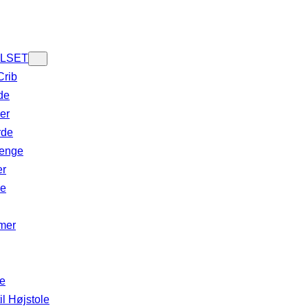
LSET
Crib
de
er
rde
enge
er
de
mer
e
il Højstole