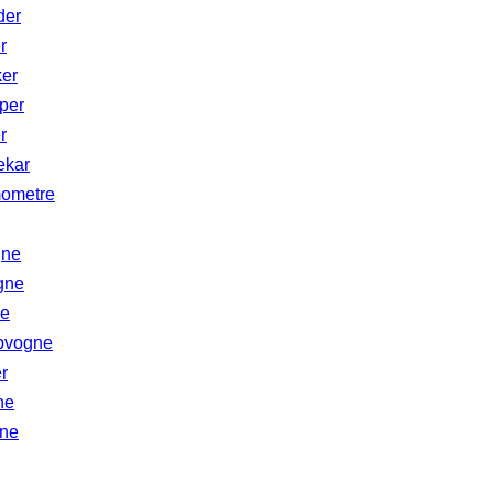
er
r
ker
per
r
ekar
ometre
gne
gne
ne
pvogne
r
ne
ne