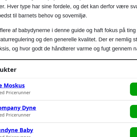
er. Hver type har sine fordele, og det kan derfor være sv
edst til barnets behov og sovemiljø.
 flere af babydynerne i denne guide og haft fokus på tin
turregulering og den generelle kvalitet. Der er nemlig st
aksis, og hvor godt de håndterer varme og fugt gennem n
ukter
ne Moskus
ed Pricerunner
Company Dyne
ed Pricerunner
Dundyne Baby