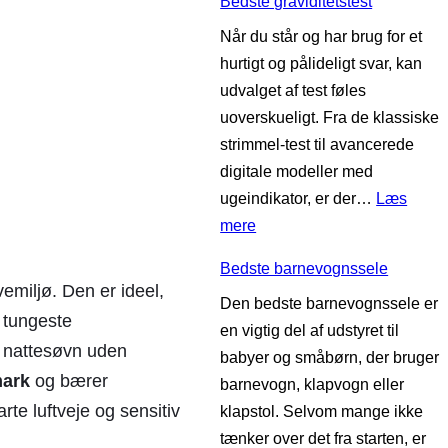
Bedste graviditetstest
e
i
a
Når du står og har brug for et
d
n
b
hurtigt og pålideligt svar, kan
s
d
y
udvalget af test føles
t
l
v
uoverskueligt. Fra de klassiske
e
æ
æ
strimmel-test til avancerede
s
g
r
digitale modeller med
ø
e
ugeindikator, er der…
Læs
v
l
:
mere
n
s
B
t
e
Bedste barnevognssele
e
r
t
vemiljø. Den er ideel,
Den bedste barnevognssele er
d
æ
e tungeste
en vigtig del af udstyret til
s
n
ig nattesøvn uden
babyer og småbørn, der bruger
t
e
mark
og bærer
barnevogn, klapvogn eller
e
r
rte luftveje og sensitiv
klapstol. Selvom mange ikke
g
t
tænker over det fra starten, er
r
i