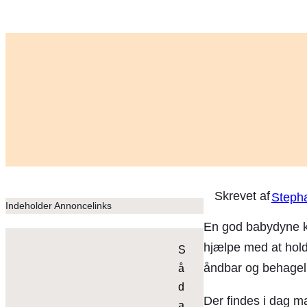
Steph
Indeholder Annoncelinks
En god babydyne ka
hjælpe med at hold
S
åndbar og behagel
å
d
Der findes i dag m
a