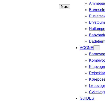
Ammepud
Menu
Bæresele
Pusletas
Brystpum
Natlampe
Babybad
Badeterm
VOGNE
Barnevo
Kombivo
Klapvog
Rejsekla
Kørepose
Løbevog
Cykelvog
GUIDES