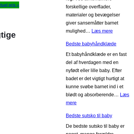
s
tuel pris »
forskellige overflader,
æ
s
materialer og bevægelser
s
e
giver sansemåtter barnet
e
l
:
mulighed…
Læs mere
s
e
tige
B
u
Bedste babyhåndklæde
e
g
Et babyhåndklæde er en fast
d
e
del af hverdagen med en
s
r
nyfødt eller lille baby. Efter
t
badet er det vigtigt hurtigt at
e
kunne svøbe barnet ind i et
s
blødt og absorberende…
Læs
a
:
mere
n
B
s
Bedste sutsko til baby
e
e
De bedste sutsko til baby er
d
m