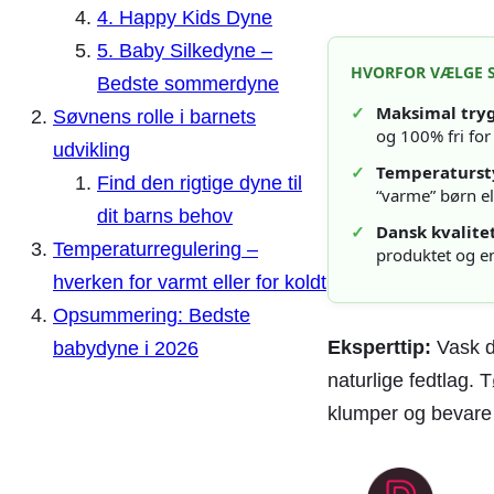
4. Happy Kids Dyne
5. Baby Silkedyne –
HVORFOR VÆLGE S
Bedste sommerdyne
✓
Maksimal try
Søvnens rolle i barnets
og 100% fri for
udvikling
✓
Temperaturst
Find den rigtige dyne til
“varme” børn e
dit barns behov
✓
Dansk kvalitet
Temperaturregulering –
produktet og en
hverken for varmt eller for koldt
Opsummering: Bedste
Eksperttip:
Vask d
babydyne i 2026
naturlige fedtlag. 
klumper og bevare d