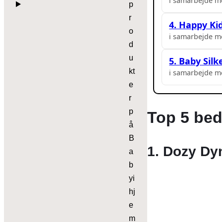
i samarbejde m
p
r
4. Happy Ki
o
i samarbejde m
d
u
5. Baby Sil
kt
i samarbejde m
e
r
p
Top 5 bed
å
B
1. Dozy Dy
a
b
yi
hj
e
m