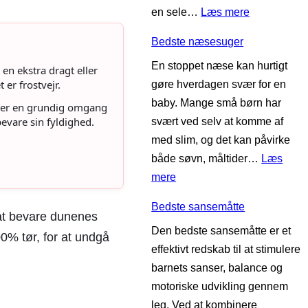
:
en sele…
Læs mere
a
l
B
v
b
Bedste næsesuger
e
i
ø
En stoppet næse kan hurtigt
d
d
en ekstra dragt eller
r
 er frostvejr.
gøre hverdagen svær for en
s
i
n
baby. Mange små børn har
t
t
er en grundig omgang
bevare sin fyldighed.
svært ved selv at komme af
e
e
med slim, og det kan påvirke
b
t
både søvn, måltider…
Læs
a
s
:
mere
r
t
B
n
e
Bedste sansemåtte
e
e
at bevare dunenes
s
Den bedste sansemåtte er et
d
v
t
00% tør, for at undgå
effektivt redskab til at stimulere
s
o
barnets sanser, balance og
t
g
motoriske udvikling gennem
e
n
leg. Ved at kombinere
n