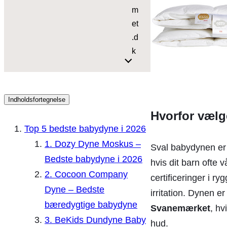
m
et
.d
k
Indholdsfortegnelse
Hvorfor væl
Top 5 bedste babydyne i 2026
1. Dozy Dyne Moskus –
Sval babydynen er ti
Bedste babydyne i 2026
hvis dit barn ofte v
2. Cocoon Company
certificeringer i r
Dyne – Bedste
irritation. Dynen 
bæredygtige babydyne
Svanemærket
, hv
3. BeKids Dundyne Baby
hud.