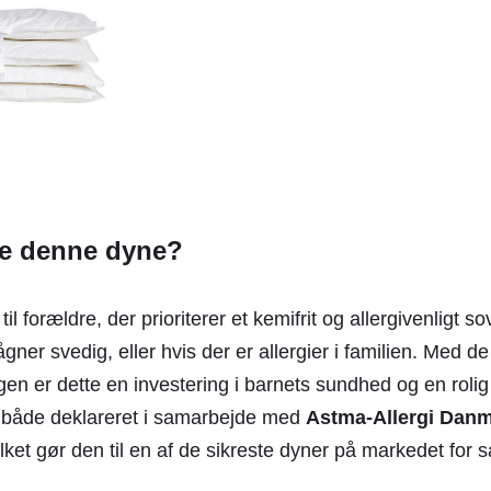
ge denne dyne?
l forældre, der prioriterer et kemifrit og allergivenligt so
ågner svedig, eller hvis der er allergier i familien. Med d
yggen er dette en investering i barnets sundhed og en rol
er både deklareret i samarbejde med
Astma-Allergi Dan
ilket gør den til en af de sikreste dyner på markedet for sa