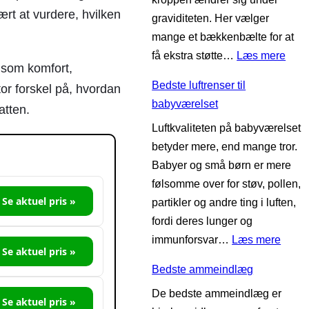
ært at vurdere, hvilken
graviditeten. Her vælger
mange et bækkenbælte for at
:
få ekstra støtte…
Læs mere
g som komfort,
B
Bedste luftrenser til
or forskel på, hvordan
e
babyværelset
atten.
d
Luftkvaliteten på babyværelset
s
betyder mere, end mange tror.
t
Babyer og små børn er mere
e
følsomme over for støv, pollen,
b
Se aktuel pris »
partikler og andre ting i luften,
æ
fordi deres lunger og
k
:
immunforsvar…
Læs mere
k
Se aktuel pris »
B
e
Bedste ammeindlæg
e
n
De bedste ammeindlæg er
d
b
Se aktuel pris »