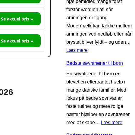
hjælpemidler, mange først
s
æ
forstår værdien af, når
t
l
amningen er i gang.
e
Se aktuel pris »
t
Modermælk kan lække mellem
l
e
amninger, ved nedløb eller når
u
t
Se aktuel pris »
brystet bliver fyldt – og uden…
f
i
:
Læs mere
t
l
B
r
g
Bedste søvntræner til børn
e
e
r
En søvntræner til børn er
d
n
a
blevet en eftertragtet hjælp i
s
s
v
mange danske familier. Med
026
t
e
i
fokus på bedre søvnvaner,
e
r
d
faste rutiner og mere rolige
a
t
e
nætter hjælper en søvntræner
m
i
:
med at skabe…
Læs mere
m
l
B
e
b