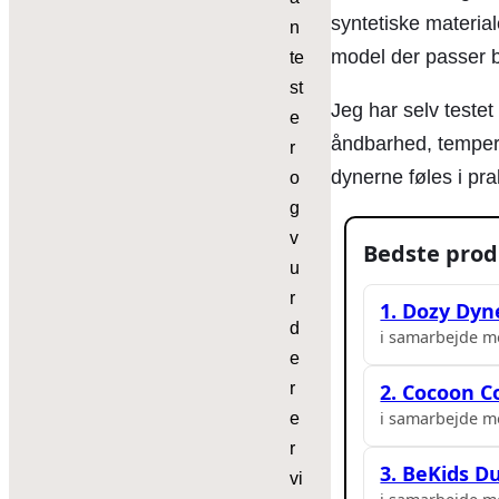
syntetiske material
n
model der passer b
te
st
Jeg har selv testet
e
åndbarhed, tempera
r
dynerne føles i pr
o
g
v
Bedste prod
u
r
1. Dozy Dy
d
i samarbejde m
e
r
2. Cocoon 
i samarbejde m
e
r
3. BeKids 
vi