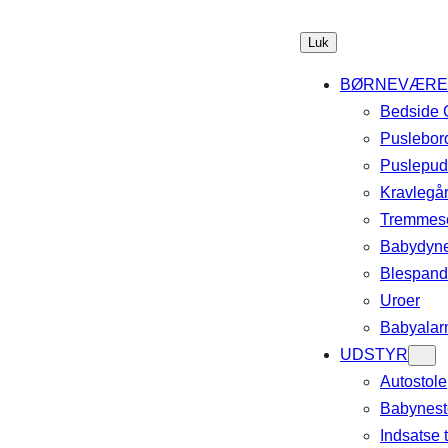
Luk
BØRNEVÆRE
Bedside 
Puslebor
Puslepud
Kravlegå
Tremmes
Babydyn
Blespan
Uroer
Babyalar
UDSTYR
Autostole
Babynest
Indsatse t