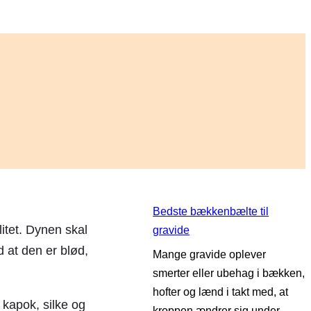
Bedste bækkenbælte til
itet. Dynen skal
gravide
 at den er blød,
Mange gravide oplever
smerter eller ubehag i bækken,
hofter og lænd i takt med, at
 kapok, silke og
kroppen ændrer sig under