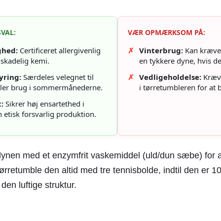
VAL:
VÆR OPMÆRKSOM PÅ:
ghed:
Certificeret allergivenlig
✗
Vinterbrug:
Kan kræve 
 skadelig kemi.
en tykkere dyne, hvis det
yring:
Særdeles velegnet til
✗
Vedligeholdelse:
Kræv
ller brug i sommermånederne.
i tørretumbleren for at 
:
Sikrer høj ensartethed i
 etisk forsvarlig produktion.
ynen med et enzymfrit vaskemiddel (uld/dun sæbe) for 
Tørretumble den altid med tre tennisbolde, indtil den er 1
en luftige struktur.