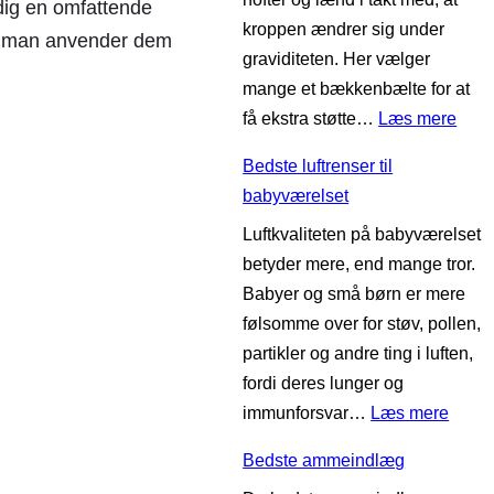
dig en omfattende
kroppen ændrer sig under
dan man anvender dem
graviditeten. Her vælger
mange et bækkenbælte for at
:
få ekstra støtte…
Læs mere
B
Bedste luftrenser til
e
babyværelset
d
Luftkvaliteten på babyværelset
s
betyder mere, end mange tror.
t
Babyer og små børn er mere
e
følsomme over for støv, pollen,
b
partikler og andre ting i luften,
æ
fordi deres lunger og
k
:
immunforsvar…
Læs mere
k
B
e
Bedste ammeindlæg
e
n