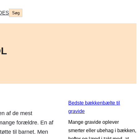
Søg
DES
Søg
OL
Bedste bækkenbælte til
gravide
 en af de mest
r mange forældre. En af
Mange gravide oplever
smerter eller ubehag i bækken,
støtte til barnet. Men
hofter og lænd i takt med, at