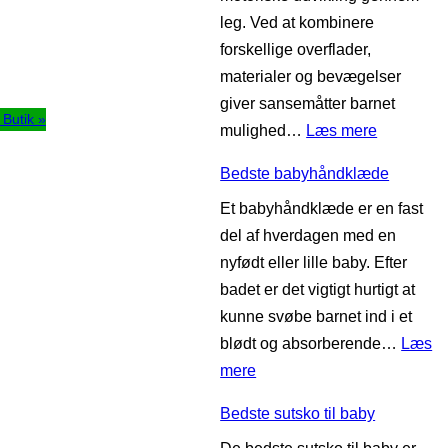
n
leg. Ved at kombinere
n
s
forskellige overflader,
æ
s
materialer og bevægelser
s
e
giver sansemåtter barnet
e
l
l Butik »
:
mulighed…
Læs mere
s
e
B
u
Bedste babyhåndklæde
e
g
Et babyhåndklæde er en fast
d
e
del af hverdagen med en
s
r
nyfødt eller lille baby. Efter
t
badet er det vigtigt hurtigt at
e
kunne svøbe barnet ind i et
s
blødt og absorberende…
Læs
a
:
mere
n
B
s
Bedste sutsko til baby
e
e