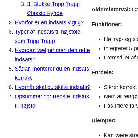
3. Stokke Tripp Trapp
Aldersinterval:
Ca.
Classic Hynde
Hvorfor er en indsats vigtig?
Funktioner:
Typer af indsats til højstole
Høj ryg- og sid
som Tripp Trapp
Integreret 5-p
Hvordan vælger man den rette
Fremstillet af 
indsats?
Sådan monterer du en indsats
Fordele:
korrekt
Sikrer korrekt
Hvornår skal du skifte indsats?
Nem at rengø
Opsummering: Bedste indsats
Fås i flere far
til højstol
Ulemper:
Kan være stra