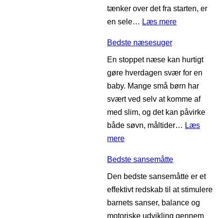
tænker over det fra starten, er
r
i
:
en sele…
Læs mere
a
l
B
v
b
Bedste næsesuger
e
i
ø
En stoppet næse kan hurtigt
d
d
r
gøre hverdagen svær for en
s
i
n
baby. Mange små børn har
t
t
svært ved selv at komme af
e
e
med slim, og det kan påvirke
b
t
både søvn, måltider…
Læs
a
s
:
mere
r
t
B
n
e
Bedste sansemåtte
e
e
s
Den bedste sansemåtte er et
d
v
t
effektivt redskab til at stimulere
s
o
barnets sanser, balance og
t
g
motoriske udvikling gennem
e