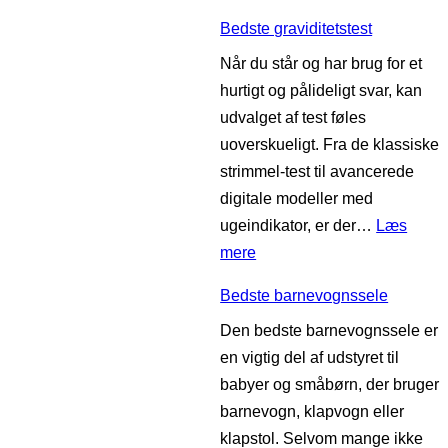
B
e
b
Bedste graviditetstest
e
i
a
Når du står og har brug for et
d
n
b
hurtigt og pålideligt svar, kan
s
d
y
udvalget af test føles
t
l
v
uoverskueligt. Fra de klassiske
e
æ
æ
strimmel-test til avancerede
s
g
r
digitale modeller med
ø
e
ugeindikator, er der…
Læs
v
l
:
mere
n
s
B
t
e
Bedste barnevognssele
e
r
t
Den bedste barnevognssele er
d
æ
en vigtig del af udstyret til
s
n
babyer og småbørn, der bruger
t
e
barnevogn, klapvogn eller
e
r
klapstol. Selvom mange ikke
g
t