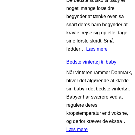
De bedste sutsko til baby er
d
m
noget, mange forældre
s
å
begynder at tænke over, så
t
t
snart deres barn begynder at
e
t
kravle, rejse sig op eller tage
b
e
sine første skridt. Små
a
:
fødder…
Læs mere
b
B
y
Bedste vintertøj til baby
e
h
Når vinteren rammer Danmark,
d
å
bliver det afgørende at klæde
s
n
sin baby i det bedste vintertøj.
t
d
Babyer har sværere ved at
e
k
regulere deres
s
l
kropstemperatur end voksne,
u
æ
og derfor kræver de ekstra…
t
d
:
Læs mere
s
e