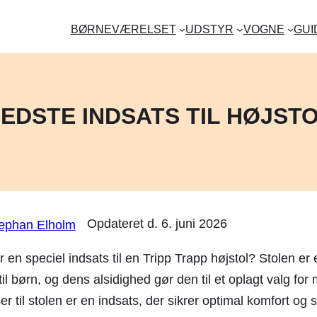
BØRNEVÆRELSET
UDSTYR
VOGNE
GUI
EDSTE INDSATS TIL HØJST
Opdateret d.
6. juni 2026
ephan Elholm
r en speciel indsats til en Tripp Trapp højstol? Stolen er
il børn, og dens alsidighed gør den til et oplagt valg fo
lser til stolen er en indsats, der sikrer optimal komfort og 