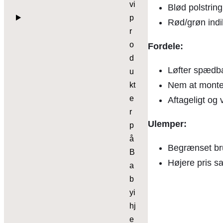
vi
Blød polstring
p
Rød/grøn indi
r
o
Fordele:
d
Løfter spædbar
u
Nem at monte
kt
e
Aftageligt og
r
Ulemper:
p
å
Begrænset bru
B
Højere pris s
a
b
yi
hj
e