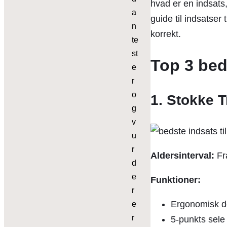
hvad er en indsats
a
guide til indsatser
n
korrekt.
te
st
Top 3 beds
e
r
o
1. Stokke 
g
v
u
r
Aldersinterval:
Fra
d
e
Funktioner:
r
Ergonomisk de
e
r
5-punkts sele