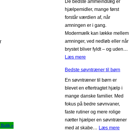
De bedste ammeindlæg er
d
b
hjælpemidler, mange først
s
æ
forstår værdien af, når
t
l
amningen er i gang.
e
t
Modermælk kan lække mellem
l
e
amninger, ved nedløb eller når
r
u
t
brystet bliver fyldt – og uden…
f
i
:
Læs mere
t
l
B
r
g
Bedste søvntræner til børn
e
e
r
En søvntræner til børn er
d
n
a
blevet en eftertragtet hjælp i
s
s
v
mange danske familier. Med
t
e
i
fokus på bedre søvnvaner,
e
r
d
faste rutiner og mere rolige
a
t
e
nætter hjælper en søvntræner
m
i
l Butik »
:
med at skabe…
Læs mere
m
l