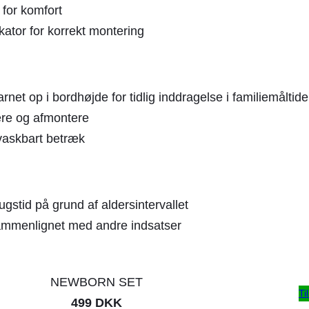
 for komfort
kator for korrekt montering
net op i bordhøjde for tidlig inddragelse i familiemåltide
re og afmontere
 vaskbart betræk
gstid på grund af aldersintervallet
ammenlignet med andre indsatser
NEWBORN SET
Ti
499 DKK