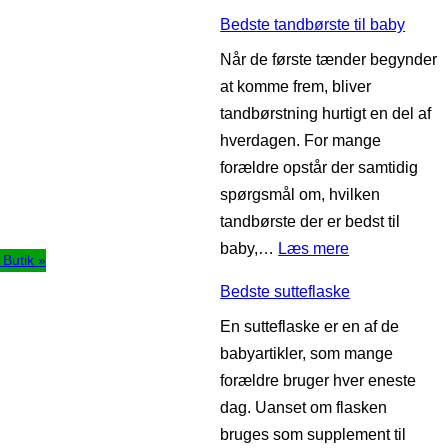
B
k
Bedste tandbørste til baby
e
o
Når de første tænder begynder
d
t
at komme frem, bliver
s
i
tandbørstning hurtigt en del af
t
l
hverdagen. For mange
e
b
forældre opstår der samtidig
v
a
spørgsmål om, hvilken
i
b
tandbørste der er bedst til
n
y
:
baby,…
Læs mere
t
l Butik »
B
e
Bedste sutteflaske
e
r
En sutteflaske er en af de
d
t
babyartikler, som mange
s
ø
forældre bruger hver eneste
t
j
dag. Uanset om flasken
e
t
bruges som supplement til
t
i