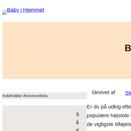
B
St
Indeholder Annoncelinks
Er du på udkig efte
S
populære højstole t
å
de vigtigste tilføje
d