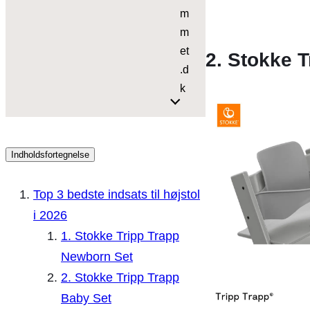
m
m
et
2. Stokke 
.d
k
Indholdsfortegnelse
Top 3 bedste indsats til højstol
i 2026
1. Stokke Tripp Trapp
Newborn Set
2. Stokke Tripp Trapp
Baby Set