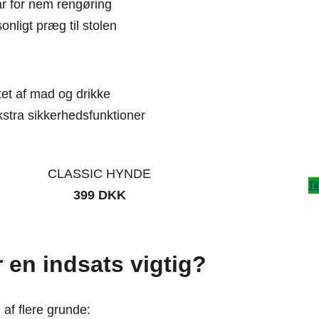
r for nem rengøring
sonligt præg til stolen
tet af mad og drikke
ekstra sikkerhedsfunktioner
CLASSIC HYNDE
Ti
399 DKK
r en indsats vigtig?
 af flere grunde: