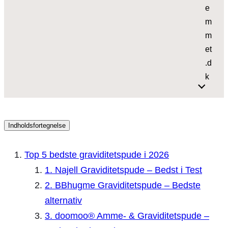
e
m
m
et
.d
k
Indholdsfortegnelse
Top 5 bedste graviditetspude i 2026
1. Najell Graviditetspude – Bedst i Test
2. BBhugme Graviditetspude – Bedste
alternativ
3. doomoo® Amme- & Graviditetspude –