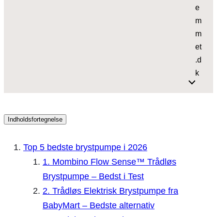
e
m
m
et
.d
k
Indholdsfortegnelse
Top 5 bedste brystpumpe i 2026
1. Mombino Flow Sense™ Trådløs
Brystpumpe – Bedst i Test
2. Trådløs Elektrisk Brystpumpe fra
BabyMart – Bedste alternativ